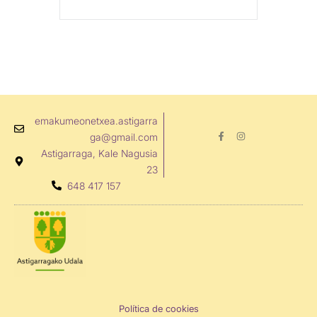
emakumeonetxea.astigarra
F
I
ga@gmail.com
a
n
c
s
Astigarraga, Kale Nagusia
e
t
b
a
23
o
g
648 417 157
o
r
k
a
-
m
f
Política de cookies