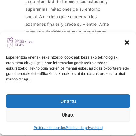
la oportunidad de terminar sus estudios y
superar las limitaciones de su entorno
social. A medida que se acercan los
exámenes finales y crece su vientre, Anne
toma una decisión: actuar, aunque tenga
que enfrentarse a la vergüenza y al dolor,
aunque tenga que arriesgarse a ir a la
cárcel para conseguirlo.
Esperientzia onenak eskaintzeko, cookieak bezalako teknologiak
erabiltzen ditugu, gailuaren informazioa gordetzeko eta/edo
Tras la proyección de la película,
eskuratzeko. Teknologia horien baimenari esker, nabigazio-portaera edo
gune honetako identifikazio bakarrak bezalako datuak prozesatu ahal
realizaremos un coloquio sobre los temas
izango ditugu.
principales dirigido por Su Hernandez
Aparicio.
Onartu
Ukatu
Política de cookies
Política de privacidad
FECHA