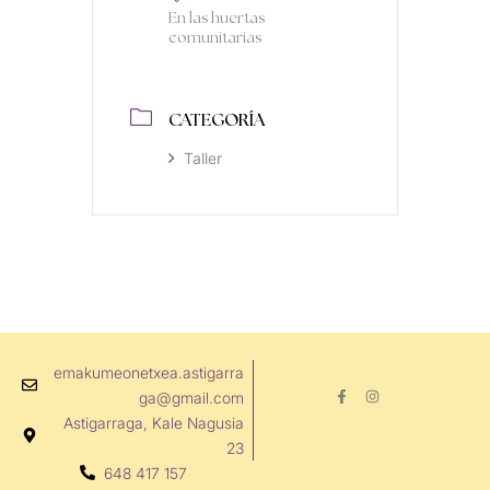
En las huertas
comunitarias
CATEGORÍA
Taller
emakumeonetxea.astigarra
F
I
ga@gmail.com
a
n
c
s
Astigarraga, Kale Nagusia
e
t
b
a
23
o
g
648 417 157
o
r
k
a