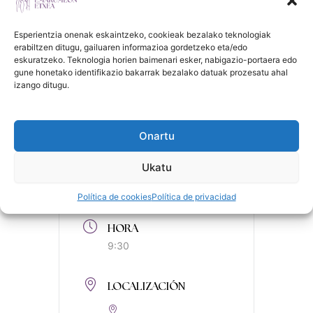
de forma grupal y autogestionada.
Además, el proyecto también ofrece la
Esperientzia onenak eskaintzeko, cookieak bezalako teknologiak
oportunidad de realizar actividad física en
erabiltzen ditugu, gailuaren informazioa gordetzeko eta/edo
eskuratzeko. Teknologia horien baimenari esker, nabigazio-portaera edo
contacto directo con la naturaleza.
gune honetako identifikazio bakarrak bezalako datuak prozesatu ahal
izango ditugu.
Onartu
FECHA
Ukatu
2026-03-25
Finalizdo!
Política de cookies
Política de privacidad
HORA
9:30
LOCALIZACIÓN