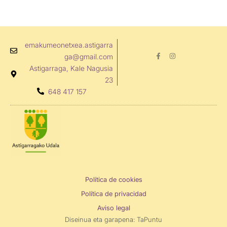
emakumeonetxea.astigarra
F
I
ga@gmail.com
a
n
c
s
Astigarraga, Kale Nagusia
e
t
b
a
23
o
g
648 417 157
o
r
k
a
-
m
f
Política de cookies
Política de privacidad
Aviso legal
Diseinua eta garapena:
TaPuntu