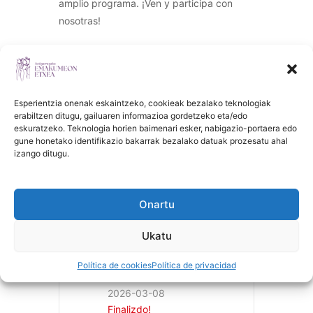
amplio programa. ¡Ven y participa con
nosotras!
👉Aunque traigas la comida de casa,
apúntate: HEMEN
Las monitoras de Xaguxar han participado
Esperientzia onenak eskaintzeko, cookieak bezalako teknologiak
erabiltzen ditugu, gailuaren informazioa gordetzeko eta/edo
en la organización y estarán de 10:30
eskuratzeko. Teknologia horien baimenari esker, nabigazio-portaera edo
a12:30 en en Emakumeon Plaza haciendo
gune honetako identifikazio bakarrak bezalako datuak prozesatu ahal
actividades para niñxs.
izango ditugu.
Onartu
Ukatu
Política de cookies
Política de privacidad
FECHA
2026-03-08
Finalizdo!